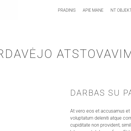
PRADINIS
APIE MANE
NT OBJEKT
RDAVĖJO ATSTOVAVI
DARBAS SU P
At vero eos et accusamus et i
voluptatum deleniti atque cor
cupiditate non provident, simili