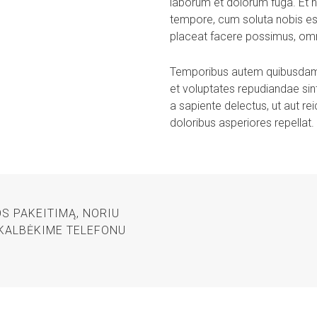
laborum et dolorum fuga. Et h
tempore, cum soluta nobis es
placeat facere possimus, omn
Temporibus autem quibusdam et
et voluptates repudiandae sin
a sapiente delectus, ut aut re
doloribus asperiores repellat.
S PAKEITIMĄ, NORIU
IKALBĖKIME TELEFONU