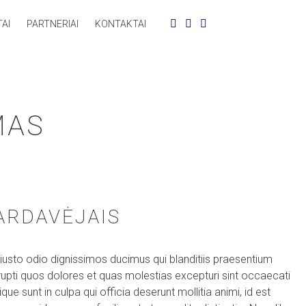
AI
PARTNERIAI
KONTAKTAI
MAS
ARDAVĖJAIS
usto odio dignissimos ducimus qui blanditiis praesentium
rupti quos dolores et quas molestias excepturi sint occaecati
que sunt in culpa qui officia deserunt mollitia animi, id est