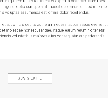
arum quidem rerum facilis est et expedita distinctio. Nam libero
t eligendi optio cumque nihil impedit quo minus id quod maxime
is voluptas assumenda est, omnis dolor repellendus.
 aut officiis debitis aut rerum necessitatibus saepe eveniet ut
t et molestiae non recusandae. Itaque earum rerum hic tenetur
iciendis voluptatibus maiores alias consequatur aut perferendis
SUSISIEKITE